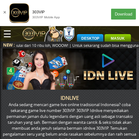
×
303VIP
Download
303VIP Mobile App
☰
DESKTOP
MASUK
NEW :
saat ini mulai dari 10 ribu loh, WOOOW! | Untuk sekarang sudah bisa menggu
IDNLIVE
Anda sedang mencari game live online tradisional Indonesia? coba
sekarang game live number 303VIP. 303VIP Idnlive menyediakan
permainan jaman dulu legendaris dengan uang asli sebagai transaksi
taruhan yang sah. Bermain dengan wanita cantik & seksi tidak akan
membuat anda jenuh selama bermain idnlive 303VIP. Temukan
pengalaman seru yang belum anda rasakan sebelumnya dan raih semua