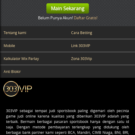
Main Sekarang
Belum Punya Akun!
Daftar Gratis!
Tentang kami
Cara Betting
Mobile
Link 303VIP
Kalkulator Mix Parlay
Zona 303Vip
Anti Blokir
303VIP
sebagai tempat judi sportsbook paling digemari oleh pecinta
game judi online karena kualitas yang diberikan 303VIP adalah yang
terbaik. Bermain berbagai pasaran sportsbook hanya dengan satu id
saja. Dengan metode pembayaran terlengkap yang didukung oleh
berbagai bank partner kami seperti BCA, Mandiri, CIMB Niaga, BNI, BRI,